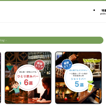
特
pick 
 tag –