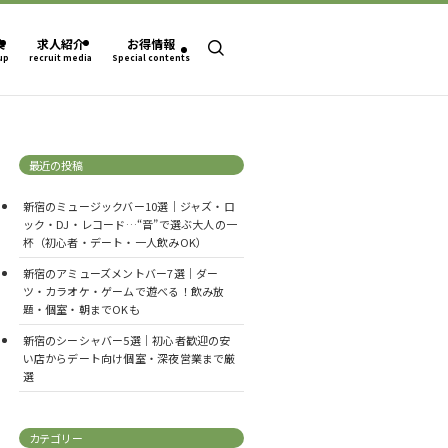
集
求人紹介
お得情報
up
recruit media
Special contents
最近の投稿
新宿のミュージックバー10選｜ジャズ・ロ
ック・DJ・レコード…“音”で選ぶ大人の一
杯（初心者・デート・一人飲みOK）
新宿のアミューズメントバー7選｜ダー
ツ・カラオケ・ゲームで遊べる！飲み放
題・個室・朝までOKも
新宿のシーシャバー5選｜初心者歓迎の安
い店からデート向け個室・深夜営業まで厳
選
カテゴリー