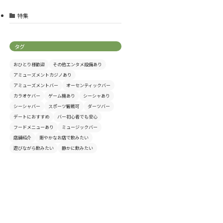
特集
タグ
おひとり様歓迎
その他エンタメ設備あり
アミューズメントカジノあり
アミューズメントバー
オーセンティックバー
カラオケバー
ゲーム機あり
シーシャあり
シーシャバー
スポーツ観戦可
ダーツバー
デートにおすすめ
バー初心者でも安心
フードメニューあり
ミュージックバー
店舗紹介
賑やかなお店で飲みたい
遊びながら飲みたい
静かに飲みたい