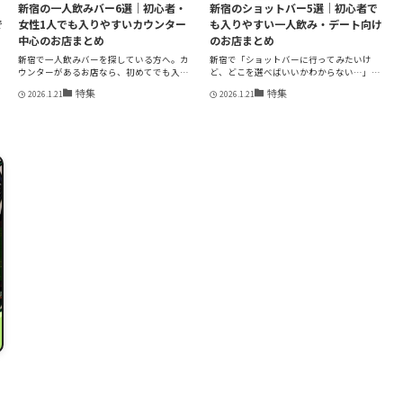
新宿の一人飲みバー6選｜初心者・
新宿のショットバー5選｜初心者で
で
女性1人でも入りやすいカウンター
も入りやすい一人飲み・デート向け
中心のお店まとめ
のお店まとめ
新宿で一人飲みバーを探している方へ。カ
新宿で「ショットバーに行ってみたいけ
ウンターがあるお店なら、初めてでも入
ど、どこを選べばいいかわからない…」と
り...
いう...
特集
特集
2026.1.21
2026.1.21