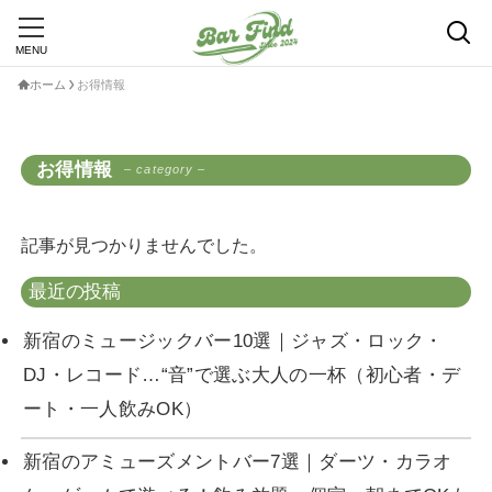
ホーム
お得情報
MENU
ホーム
お得情報
– category –
cssプロパティ
記事が見つかりませんでした。
WordPress
サイト制作
最近の投稿
プライバシーポリシー
新宿のミュージックバー10選｜ジャズ・ロック・
DJ・レコード…“音”で選ぶ大人の一杯（初心者・デ
ート・一人飲みOK）
新宿のアミューズメントバー7選｜ダーツ・カラオ