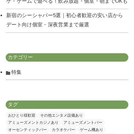
ケ・ゲームで遊べる！飲み放題・個室・朝までOKも
タグ
新宿のシーシャバー5選｜初心者歓迎の安い店から
おひとり様歓迎
その他エンタメ設備あり
アミューズメントカジノあり
アミューズメントバー
デート向け個室・深夜営業まで厳選
オーセンティックバー
カラオケバー
ゲーム機あり
シーシャあり
シーシャバー
スポーツ観戦可
ダーツバー
デートにおすすめ
バー初心者でも安心
フードメニューあり
ミュージックバー
店舗紹介
カテゴリー
賑やかなお店で飲みたい
遊びながら飲みたい
静かに飲みたい
特集
新着記事
特集
特集
タグ
おひとり様歓迎
その他エンタメ設備あり
アミューズメントカジノあり
アミューズメントバー
オーセンティックバー
カラオケバー
ゲーム機あり